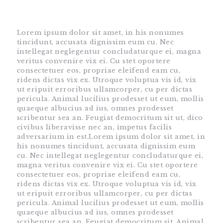
Lorem ipsum dolor sit amet, in his nonumes
tincidunt, accusata dignissim eum cu. Nec
intellegat neglegentur concludaturque ei, magna
HOME
veritus convenire vix ei. Cu stet oportere
consectetuer eos, propriae eleifend eam cu,
SHOP
ridens dictas vix ex. Utroque voluptua vis id, vix
ABOUT DR.
ut eripuit erroribus ullamcorper, cu per dictas
pericula. Animal lucilius prodesset ut eum, mollis
UMMAIR
quaeque albucius ad ius, omnes prodesset
SERVICES
scribentur sea an. Feugiat democritum sit ut, dico
civibus liberavisse nec an, impetus facilis
VIDEOS
adversarium in est.Lorem ipsum dolor sit amet, in
CONTACTS
his nonumes tincidunt, accusata dignissim eum
cu. Nec intellegat neglegentur concludaturque ei,
magna veritus convenire vix ei. Cu stet oportere
consectetuer eos, propriae eleifend eam cu,
ridens dictas vix ex. Utroque voluptua vis id, vix
ut eripuit erroribus ullamcorper, cu per dictas
pericula. Animal lucilius prodesset ut eum, mollis
quaeque albucius ad ius, omnes prodesset
scribentur sea an. Feugiat democritum sit. Animal