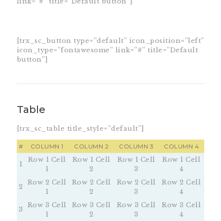
link=”#” title=”Default button”]
[trx_sc_button type=”default” icon_position=”left”
icon_type=”fontawesome” link=”#” title=”Default
button”]
Table
[trx_sc_table title_style=”default”]
#
COLUMN 1
COLUMN 2
COLUMN 3
COLUMN 4
Row 1 Cell
Row 1 Cell
Row 1 Cell
Row 1 Cell
1
1
2
3
4
Row 2 Cell
Row 2 Cell
Row 2 Cell
Row 2 Cell
2
1
2
3
4
Row 3 Cell
Row 3 Cell
Row 3 Cell
Row 3 Cell
3
1
2
3
4