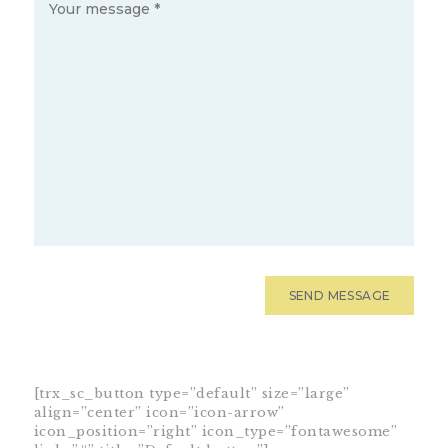
[trx_sc_button type=”default” size=”large”
align=”center” icon=”icon-arrow”
icon_position=”right” icon_type=”fontawesome”