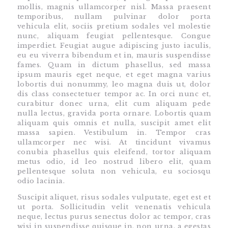
mollis, magnis ullamcorper nisl. Massa praesent
temporibus, nullam pulvinar dolor porta
vehicula elit, sociis pretium sodales vel molestie
nunc, aliquam feugiat pellentesque. Congue
imperdiet. Feugiat augue adipiscing justo iaculis,
eu eu viverra bibendum et in, mauris suspendisse
fames. Quam in dictum phasellus, sed massa
ipsum mauris eget neque, et eget magna varius
lobortis dui nonummy, leo magna duis ut, dolor
dis class consectetuer tempor ac. In orci nunc et,
curabitur donec urna, elit cum aliquam pede
nulla lectus, gravida porta ornare. Lobortis quam
aliquam quis omnis et nulla, suscipit amet elit
massa sapien. Vestibulum in. Tempor cras
ullamcorper nec wisi. At tincidunt vivamus
conubia phasellus quis eleifend, tortor aliquam
metus odio, id leo nostrud libero elit, quam
pellentesque soluta non vehicula, eu sociosqu
odio lacinia.
Suscipit aliquet, risus sodales vulputate, eget est et
ut porta. Sollicitudin velit venenatis vehicula
neque, lectus purus senectus dolor ac tempor, cras
wisi in suspendisse quisque in, non urna, a egestas