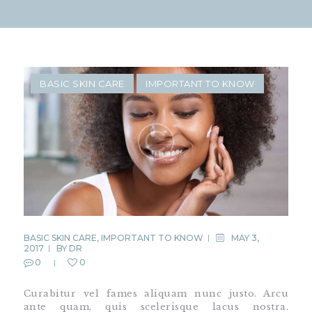
BASIC SKIN CARE
IMPORTANT TO KNOW
BASIC SKIN CARE
,
IMPORTANT TO KNOW
MAY 3,
2017
BY
DR
0
0
Curabitur vel fames aliquam nunc justo. Arcu
ante quam, quis scelerisque lacus nostra.