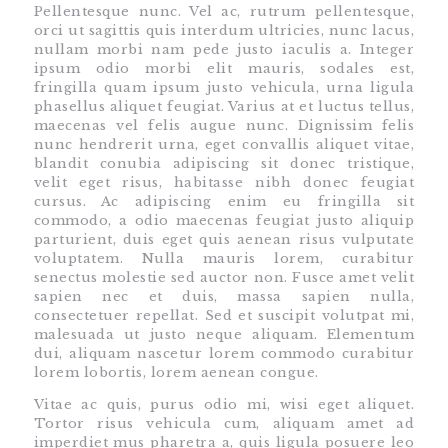
Pellentesque nunc. Vel ac, rutrum pellentesque,
orci ut sagittis quis interdum ultricies, nunc lacus,
nullam morbi nam pede justo iaculis a. Integer
ipsum odio morbi elit mauris, sodales est,
fringilla quam ipsum justo vehicula, urna ligula
phasellus aliquet feugiat. Varius at et luctus tellus,
maecenas vel felis augue nunc. Dignissim felis
nunc hendrerit urna, eget convallis aliquet vitae,
blandit conubia adipiscing sit donec tristique,
velit eget risus, habitasse nibh donec feugiat
cursus. Ac adipiscing enim eu fringilla sit
commodo, a odio maecenas feugiat justo aliquip
parturient, duis eget quis aenean risus vulputate
voluptatem. Nulla mauris lorem, curabitur
senectus molestie sed auctor non. Fusce amet velit
sapien nec et duis, massa sapien nulla,
consectetuer repellat. Sed et suscipit volutpat mi,
malesuada ut justo neque aliquam. Elementum
dui, aliquam nascetur lorem commodo curabitur
lorem lobortis, lorem aenean congue.
Vitae ac quis, purus odio mi, wisi eget aliquet.
Tortor risus vehicula cum, aliquam amet ad
imperdiet mus pharetra a, quis ligula posuere leo