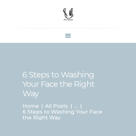
HOME
SHOP
ABOUT DR.
UMMAIR
6 Steps to Washing
SERVICES
Your Face the Right
VIDEOS
Way
CONTACTS
Home
All Posts
...
6 Steps to Washing Your Face
the Right Way