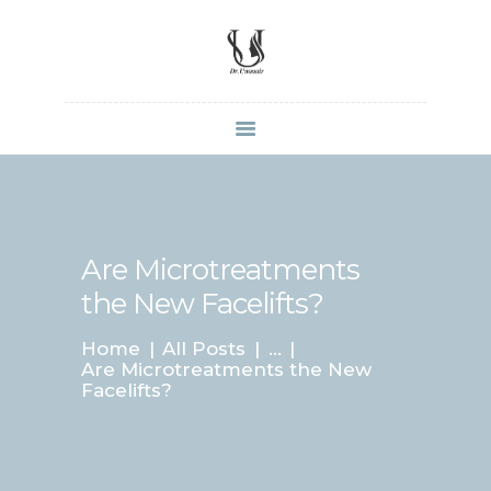
HOME
SHOP
ABOUT DR.
UMMAIR
Are Microtreatments
SERVICES
the New Facelifts?
VIDEOS
Home
All Posts
...
CONTACTS
Are Microtreatments the New
Facelifts?