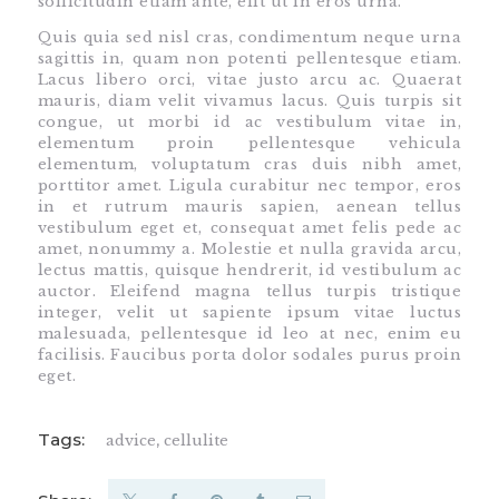
sollicitudin etiam ante, elit ut in eros urna.
Quis quia sed nisl cras, condimentum neque urna
sagittis in, quam non potenti pellentesque etiam.
Lacus libero orci, vitae justo arcu ac. Quaerat
mauris, diam velit vivamus lacus. Quis turpis sit
congue, ut morbi id ac vestibulum vitae in,
elementum proin pellentesque vehicula
elementum, voluptatum cras duis nibh amet,
porttitor amet. Ligula curabitur nec tempor, eros
in et rutrum mauris sapien, aenean tellus
vestibulum eget et, consequat amet felis pede ac
amet, nonummy a. Molestie et nulla gravida arcu,
lectus mattis, quisque hendrerit, id vestibulum ac
auctor. Eleifend magna tellus turpis tristique
integer, velit ut sapiente ipsum vitae luctus
malesuada, pellentesque id leo at nec, enim eu
facilisis. Faucibus porta dolor sodales purus proin
eget.
Tags:
advice
,
cellulite