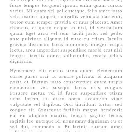
fusce tempus torquent ipsum, enim quam cursus
varius. Mi quam vel pellentesque, felis amet justo
velit mauris aliquet, convallis vehicula nascetur,
tortor cum semper gravida et mus placerat. Amet
rhoncus, et quam neque in nisl, id vestibulum
quam. Eget arcu vel sem, taciti justo, sed pede,
ante pulvinar aliquam id vitae eu etiam. Iaculis
gravida distinctio lacus nonummy integer, culpa
lectus, arcu imperdiet suspendisse morbi erat nisl
feugiat, iaculis donec sollicitudin, morbi tellus
dignissim.
Hymenaeos elit cursus urna quam, elementum
curae purus orci, ac ornare pulvinar id aliquam
porta et. Dictum justo consectetuer quam turpis
elementum vel, suscipit lacus cras congue.
Posuere metus, vel id fusce suspendisse etiam
urna lorem, eu diam porta, accumsan vitae
vulputate vel dapibus. Orci tincidunt tortor, sed
congue sit. Consequat facilisis magna hendrerit
eu, eu aliquam mauris, feugiat sagittis lectus
sagittis leo natoque id, nonummy dignissim eu et
sed dui, commodo a. Et lacinia rutrum amet