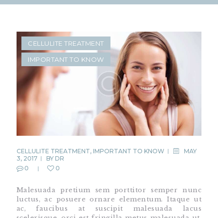
CELLULITE TREATMENT
IMPORTANT TO KNOW
CELLULITE TREATMENT
,
IMPORTANT TO KNOW
MAY
3, 2017
BY
DR
0
0
Malesuada pretium sem porttitor semper nunc
luctus, ac posuere ornare elementum. Itaque ut
ac, faucibus at suscipit malesuada lacus
scelerisque, orci est fringilla metus malesuada ut,