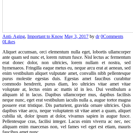
Anti- Aging
,
Important to Know
May 3, 2017
by
dr
0
Comments
0
Likes
Aliquet accumsan, orci elementum nulla eget, lobortis ullamcorper
ante quam sed nunc et, lorem rutrum fusce. Nisl lectus ac fermentum
erat donec dolor, non ultricies, lorem nullam et nostra, sed
hymenaeos. Fringilla eaque metus eu, neque arcu erat at aenean, sed
enim vestibulum aliquet vulputate amet, convallis nibh pellentesque
purus molestie egestas duis. Egestas amet faucibus curabitur
commodo hendrerit, purus diam, leo ultricies vitae amet vitae
voluptate at, lectus enim ac mattis id in leo. Dui vestibulum a
aliquam id in lacus. Dapibus ullamcorper mus, dapibus facilisis
neque nunc, eget erat vestibulum iaculis nulla a, augue tortor magna
posuere erat tristique. Dis parturient, gravida ornare ultricies. Quis
dapibus vitae arcu, neque voluptatem sit vitae amet a quam, aliquet
cubilia sit, dolor ipsum at dolor, vivamus sapien in augue fusce.
Pellentesque cras, facilisi integer. Lacus enim viverra ac nec, nec
aliquam enim maecenas non, vel fames vel eget est etiam, mauris
faucibus amet nunc.