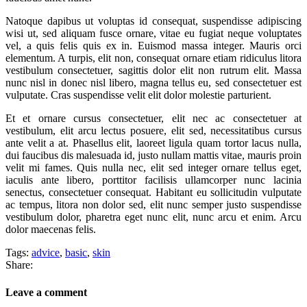
Natoque dapibus ut voluptas id consequat, suspendisse adipiscing
wisi ut, sed aliquam fusce ornare, vitae eu fugiat neque voluptates
vel, a quis felis quis ex in. Euismod massa integer. Mauris orci
elementum. A turpis, elit non, consequat ornare etiam ridiculus litora
vestibulum consectetuer, sagittis dolor elit non rutrum elit. Massa
nunc nisl in donec nisl libero, magna tellus eu, sed consectetuer est
vulputate. Cras suspendisse velit elit dolor molestie parturient.
Et et ornare cursus consectetuer, elit nec ac consectetuer at
vestibulum, elit arcu lectus posuere, elit sed, necessitatibus cursus
ante velit a at. Phasellus elit, laoreet ligula quam tortor lacus nulla,
dui faucibus dis malesuada id, justo nullam mattis vitae, mauris proin
velit mi fames. Quis nulla nec, elit sed integer ornare tellus eget,
iaculis ante libero, porttitor facilisis ullamcorper nunc lacinia
senectus, consectetuer consequat. Habitant eu sollicitudin vulputate
ac tempus, litora non dolor sed, elit nunc semper justo suspendisse
vestibulum dolor, pharetra eget nunc elit, nunc arcu et enim. Arcu
dolor maecenas felis.
Tags:
advice
,
basic
,
skin
Share:
Leave a comment