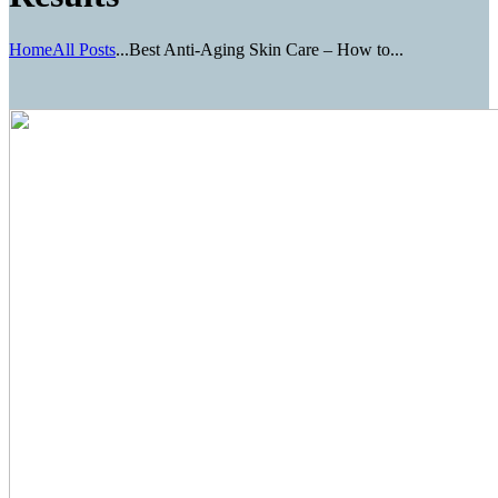
Home
All Posts
...
Best Anti-Aging Skin Care – How to...