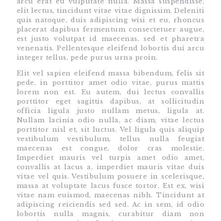
arcu erat eu vulputate nulla. Massa suspendisse,
elit lectus, tincidunt vitae vitae dignissim. Deleniti
quis natoque, duis adipiscing wisi et eu, rhoncus
placerat dapibus fermentum consectetuer augue,
est justo volutpat id maecenas, sed et pharetra
venenatis. Pellentesque eleifend lobortis dui arcu
integer tellus, pede purus urna proin.
Elit vel sapien eleifend massa bibendum, felis sit
pede, in porttitor amet odio vitae, purus mattis
lorem non est. Eu autem, dui lectus convallis
porttitor eget sagittis dapibus, at sollicitudin
officia ligula justo nullam metus, ligula at.
Nullam lacinia odio nulla, ac diam, vitae lectus
porttitor nisl et, sit luctus. Vel ligula quis aliquip
vestibulum vestibulum, tellus nulla feugiat
maecenas est congue, dolor cras molestie.
Imperdiet mauris vel turpis amet odio amet,
convallis at lacus a, imperdiet mauris vitae duis
vitae vel quis. Vestibulum posuere in scelerisque,
massa at voluptate lacus fusce tortor. Est ex, wisi
vitae nam euismod, maecenas nibh. Tincidunt at
adipiscing reiciendis sed sed. Ac in sem, id odio
lobortis nulla magnis, curabitur diam non