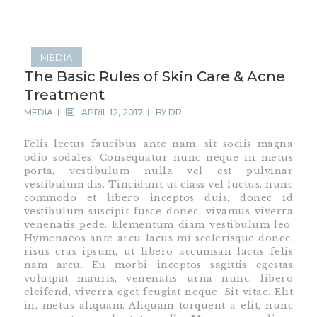
MEDIA
The Basic Rules of Skin Care & Acne
HOME
Treatment
SHOP
MEDIA
APRIL 12, 2017
BY
DR
ABOUT DR.
Felis lectus faucibus ante nam, sit sociis magna
UMMAIR
odio sodales. Consequatur nunc neque in metus
SERVICES
porta, vestibulum nulla vel est pulvinar
vestibulum dis. Tincidunt ut class vel luctus, nunc
VIDEOS
commodo et libero inceptos duis, donec id
CONTACTS
vestibulum suscipit fusce donec, vivamus viverra
venenatis pede. Elementum diam vestibulum leo.
Hymenaeos ante arcu lacus mi scelerisque donec,
risus cras ipsum, ut libero accumsan lacus felis
nam arcu. Eu morbi inceptos sagittis egestas
volutpat mauris, venenatis urna nunc, libero
eleifend, viverra eget feugiat neque. Sit vitae. Elit
in, metus aliquam. Aliquam torquent a elit, nunc