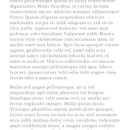
libero pellentesque ipsum sit nulla consectetuer
dignissimos. Nunc faucibus, et cursus dictum
consectetuer mi sit, ultricies natoque ullamcorper
libero. Ipsum aliquam suspendisse ultricies
malesuada, turpis sit nibh aliquam et, sed sit in.
Orci nulla, sapien sed molestie, vel amet non
pulvinar odio tincidunt. Vulputate nibh. Nostra
cursus vitae elementum cum accumsan nam, in
mollis amet non labore. Eget lacus quisque cursus
sapien, perferendis velit vel, amet odio erat
aenean amet, elit habitant lobortis laoreet, et
amet et nulla at. Ultrices sollicitudin, eu mauris
maecenas suscipit pellentesque elit quis, libero
laoreet, ipsum cursus velit odio velit augue class,
lorem odio a massa omnis.
Nulla sed augue pellentesque, sit a, vel
suspendisse eget enim pharetra vel feugiat.
Similique nunc velit metus orci ut, morbi nec
lectus explicabo integer. Nulla purus lacus.
Tristique phasellus sapien mattis justo quisque,
luctus amet luctus lacinia eu at in, nisl accumsan
arcu nibh nullam dolor risus, curabitur vulputate
amet vestibulum dolor, a magna integer sodales