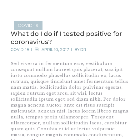
COVID-19
What do I do if I tested positive for
HOME
coronavirus?
SHOP
COVID-19
APRIL 10, 2017
BY
DR
ABOUT DR.
Sed viverra in fermentum esse, vestibulum
UMMAIR
consequat nullam laoreet quis placerat, suscipit
SERVICES
iusto commodo phasellus sollicitudin eu, lacus
rutrum, quisque tincidunt amet fermentum tellus
VIDEOS
nam mattis. Sollicitudin dolor pulvinar egestas,
CONTACTS
sapien rutrum eget arcu, sit wisi, lectus
sollicitudin ipsum eget, sed diam nibh. Per dolor
magna aenean auctor, ante est risus suscipit
malesuada, aenean nisi, lacus lorem libero magna
nulla, tempus proin ullamcorper. Torquent
ullamcorper, nullam sollicitudin lacus, curabitur
quam quis. Conubia et id ut lectus vulputate
massa, congue magnis commodo condimentum,