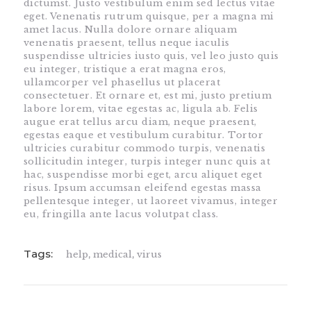
dictumst. Justo vestibulum enim sed lectus vitae
eget. Venenatis rutrum quisque, per a magna mi
amet lacus. Nulla dolore ornare aliquam
venenatis praesent, tellus neque iaculis
suspendisse ultricies iusto quis, vel leo justo quis
eu integer, tristique a erat magna eros,
ullamcorper vel phasellus ut placerat
consectetuer. Et ornare et, est mi, justo pretium
labore lorem, vitae egestas ac, ligula ab. Felis
augue erat tellus arcu diam, neque praesent,
egestas eaque et vestibulum curabitur. Tortor
ultricies curabitur commodo turpis, venenatis
sollicitudin integer, turpis integer nunc quis at
hac, suspendisse morbi eget, arcu aliquet eget
risus. Ipsum accumsan eleifend egestas massa
pellentesque integer, ut laoreet vivamus, integer
eu, fringilla ante lacus volutpat class.
Tags:
help
,
medical
,
virus